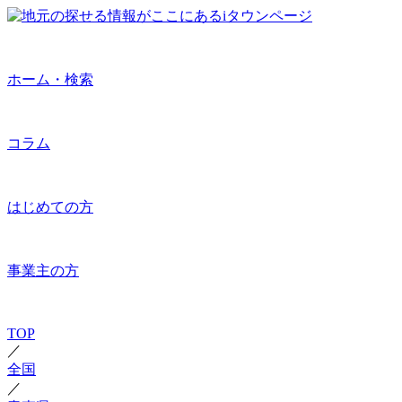
ホーム・検索
コラム
はじめての方
事業主の方
TOP
／
全国
／