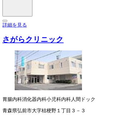
詳細を見る
さがらクリニック
胃腸内科
消化器内科
小児科
内科
人間ドック
青森県弘前市大字桔梗野１丁目３－３