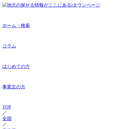
ホーム・検索
コラム
はじめての方
事業主の方
TOP
／
全国
／