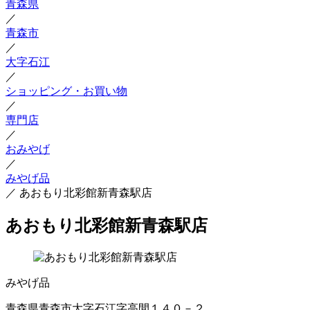
青森県
／
青森市
／
大字石江
／
ショッピング・お買い物
／
専門店
／
おみやげ
／
みやげ品
／
あおもり北彩館新青森駅店
あおもり北彩館新青森駅店
みやげ品
青森県青森市大字石江字高間１４０－２