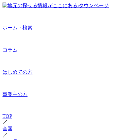
ホーム・検索
コラム
はじめての方
事業主の方
TOP
／
全国
／