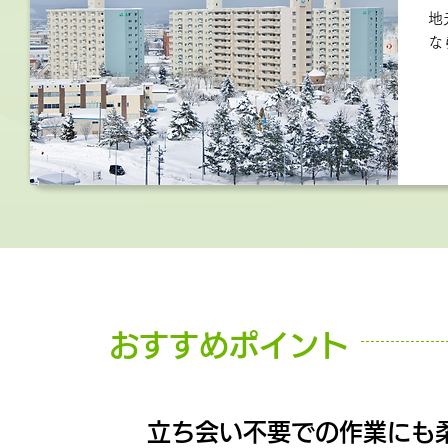
地
な
おすすめポイント
立ち会い不要での作業にも
POINT