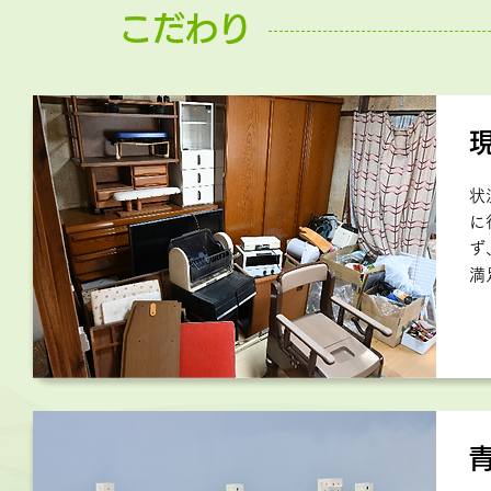
こだわり
状
に
ず
満