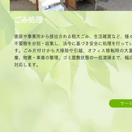
ごみ処理
家庭や事業所から排出される粗大ごみ、生活雑貨など、様
不要物を分別・収集し、法令に基づき安全に処理を行って
す。ごみ片付けから大掃除や引越、オフィス移転時の大
棄、物置・車庫の整理、ゴミ屋敷状態の一括清掃まで、幅
対応します。
サー