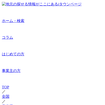
ホーム・検索
コラム
はじめての方
事業主の方
TOP
／
全国
／