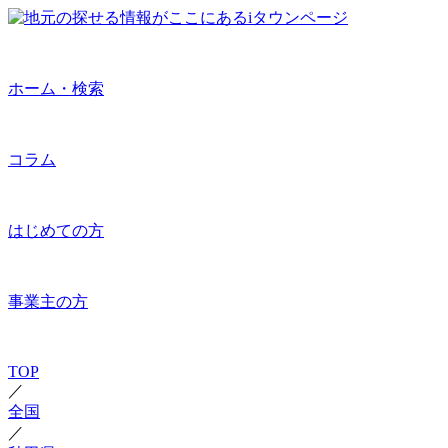
ホーム・検索
コラム
はじめての方
事業主の方
TOP
／
全国
／