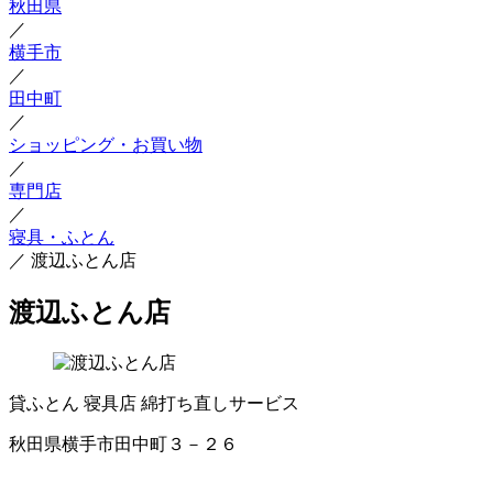
秋田県
／
横手市
／
田中町
／
ショッピング・お買い物
／
専門店
／
寝具・ふとん
／
渡辺ふとん店
渡辺ふとん店
貸ふとん
寝具店
綿打ち直しサービス
秋田県横手市田中町３－２６