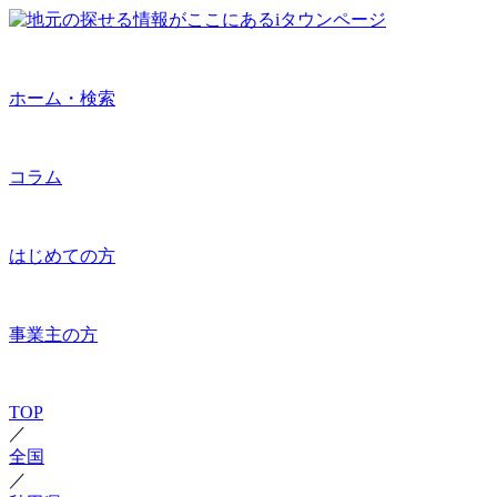
ホーム・検索
コラム
はじめての方
事業主の方
TOP
／
全国
／