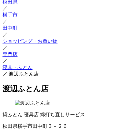
秋田県
／
横手市
／
田中町
／
ショッピング・お買い物
／
専門店
／
寝具・ふとん
／
渡辺ふとん店
渡辺ふとん店
貸ふとん
寝具店
綿打ち直しサービス
秋田県横手市田中町３－２６