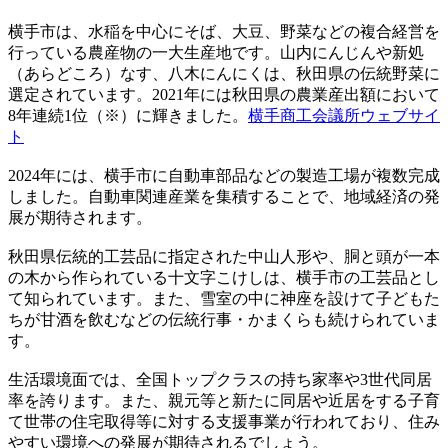
横手市は、水稲を中心にそば、大豆、野菜などの複合経営を
行っている農産物の一大生産地です。山内にんじんや新処
（あらどころ）なす、八木にんにくは、秋田県の伝統野菜に
選定されています。2021年には秋田県の農業産出額において
8年連続1位（※）に輝きました。
横手商工会議所ウェブサイ
ト
2024年には、横手市に自動車部品などの製造工場が複数完成
しました。自動車関連産業を集積することで、地域経済の発
展が期待されます。
秋田県伝統的工芸品に指定された中山人形や、胴と頭が一本
の木から作られている十文字こけしは、横手市の工芸品とし
て知られています。また、雪室の中に神座を設けて子どもた
ちが甘酒を飲むなどの伝統行事・かまくらも続けられていま
す。
生活環境面では、全国トップクラスの持ち家率や3世代同居
率を誇ります。また、親元等と新たに同居や近居をする子育
て世帯の住宅取得等に対する支援事業が行われており、住み
やすい環境への発展が期待されるでしょう。