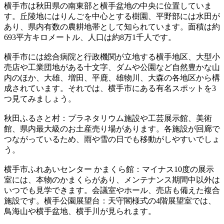
横手市は秋田県の南東部と横手盆地の中央に位置していま
す。丘陵地にはりんごを中心とする樹園、平野部には水田が
あり、県内有数の農耕地帯として知られています。面積は約
693平方キロメートル、人口は約8万1千人です。
横手市には総合病院と行政機関が立地する横手地区、大型小
売店や工業団地がある十文字、ダムや公園など自然豊かな山
内のほか、大雄、増田、平鹿、雄物川、大森の各地区から構
成されています。それでは、横手市にある有名スポットを3
つ見てみましょう。
秋田ふるさと村：プラネタリウム施設や工芸展示館、美術
館、県内最大級のお土産売り場があります。各施設が回廊で
つながっているため、雨や雪の日でも移動がしやすいでしょ
う。
横手市ふれあいセンター かまくら館：マイナス10度の展示
室には、本物のかまくらがあり、メンテナンス期間中以外は
いつでも見学できます。会議室やホール、売店も備えた複合
施設です。横手公園展望台：天守閣様式の4階展望室では、
鳥海山や横手盆地、横手川が見られます。