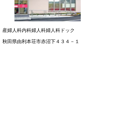
産婦人科
内科
婦人科
婦人科ドック
秋田県由利本荘市赤沼下４３４－１