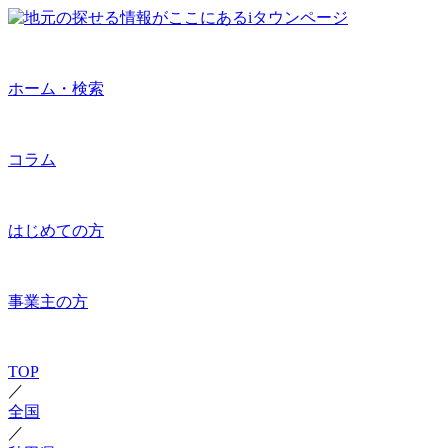
ホーム・検索
コラム
はじめての方
事業主の方
TOP
／
全国
／