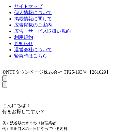
サイトマップ
個人情報について
掲載情報に関して
広告掲載のご案内
広告・サービス取扱い規約
利用規約
お知らせ
運営会社について
緊急時はこちら
©NTTタウンページ株式会社 TP25-193号【261029】
こんにちは！
何をお探しですか？
例）渋谷駅の水まわり修理業者
例）世田谷区の土日にやっている内科