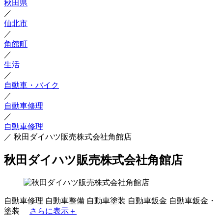
秋田県
／
仙北市
／
角館町
／
生活
／
自動車・バイク
／
自動車修理
／
自動車修理
／
秋田ダイハツ販売株式会社角館店
秋田ダイハツ販売株式会社角館店
自動車修理
自動車整備
自動車塗装
自動車鈑金
自動車鈑金・
塗装
さらに表示＋