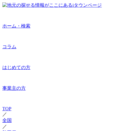
ホーム・検索
コラム
はじめての方
事業主の方
TOP
／
全国
／