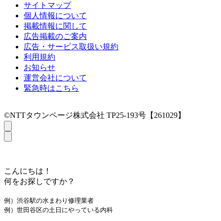
サイトマップ
個人情報について
掲載情報に関して
広告掲載のご案内
広告・サービス取扱い規約
利用規約
お知らせ
運営会社について
緊急時はこちら
©NTTタウンページ株式会社 TP25-193号【261029】
こんにちは！
何をお探しですか？
例）渋谷駅の水まわり修理業者
例）世田谷区の土日にやっている内科