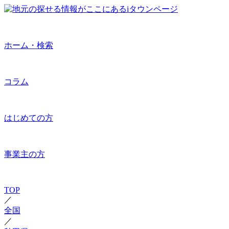
ホーム・検索
コラム
はじめての方
事業主の方
TOP
／
全国
／