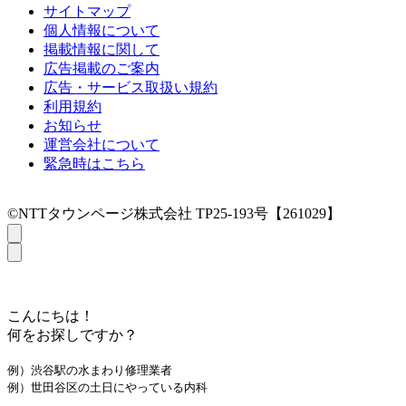
サイトマップ
個人情報について
掲載情報に関して
広告掲載のご案内
広告・サービス取扱い規約
利用規約
お知らせ
運営会社について
緊急時はこちら
©NTTタウンページ株式会社 TP25-193号【261029】
こんにちは！
何をお探しですか？
例）渋谷駅の水まわり修理業者
例）世田谷区の土日にやっている内科