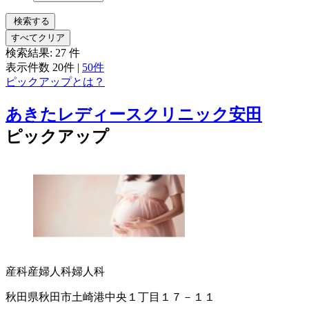
検索する
すべてクリア
検索結果:
27
件
表示件数
20件
|
50件
ピックアップとは？
あきたレディースクリニック安田
ピックアップ
産科
産婦人科
婦人科
秋田県秋田市土崎港中央１丁目１７－１１