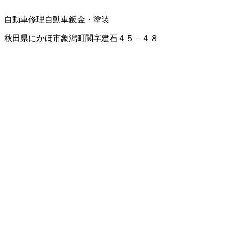
自動車修理
自動車鈑金・塗装
秋田県にかほ市象潟町関字建石４５－４８