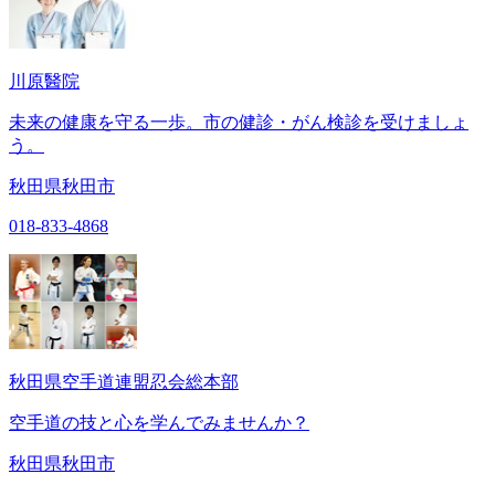
川原醫院
未来の健康を守る一歩。市の健診・がん検診を受けましょ
う。
秋田県秋田市
018-833-4868
秋田県空手道連盟忍会総本部
空手道の技と心を学んでみませんか？
秋田県秋田市