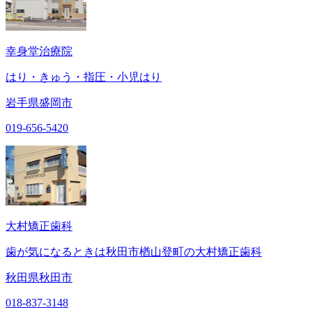
幸身堂治療院
はり・きゅう・指圧・小児はり
岩手県盛岡市
019-656-5420
大村矯正歯科
歯が気になるときは秋田市楢山登町の大村矯正歯科
秋田県秋田市
018-837-3148