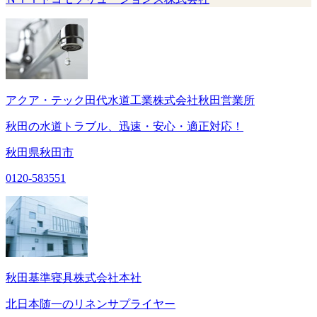
アクア・テック田代水道工業株式会社秋田営業所
秋田の水道トラブル、迅速・安心・適正対応！
秋田県秋田市
0120-583551
秋田基準寝具株式会社本社
北日本随一のリネンサプライヤー