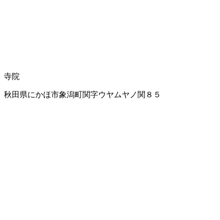
寺院
秋田県にかほ市象潟町関字ウヤムヤノ関８５