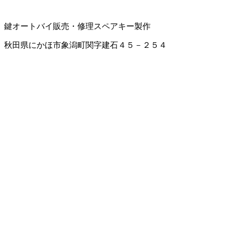
鍵
オートバイ販売・修理
スペアキー製作
秋田県にかほ市象潟町関字建石４５－２５４