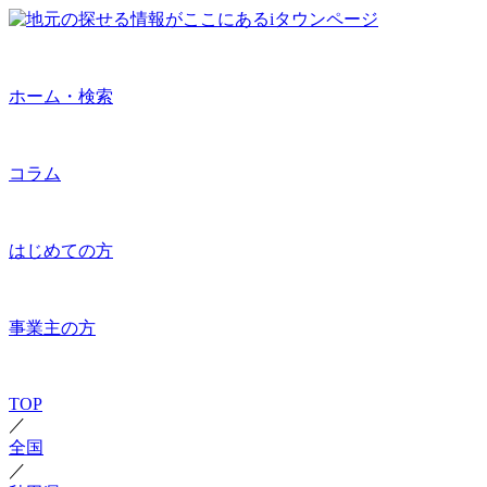
ホーム・検索
コラム
はじめての方
事業主の方
TOP
／
全国
／