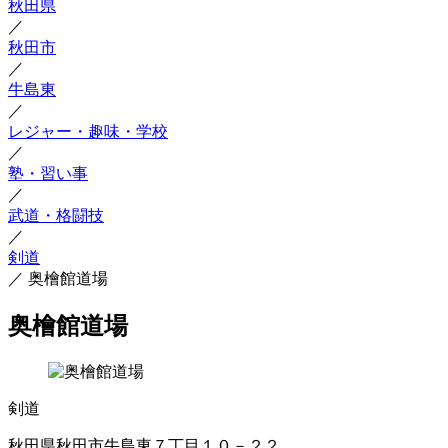
秋田県
／
秋田市
／
牛島東
／
レジャー・趣味・学校
／
塾・習い事
／
武道・格闘技
／
剣道
／
奥檜館道場
奥檜館道場
剣道
秋田県秋田市牛島東７丁目１０－２２