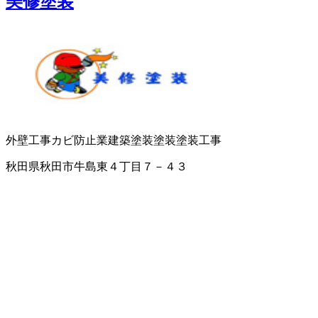
美修塗装
外壁工事
カビ防止業
建築塗装
塗装
塗装工事
秋田県秋田市牛島東４丁目７－４３