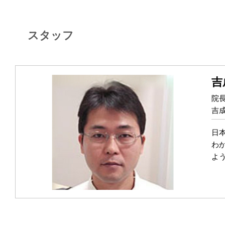
スタッフ
吉
院
吉
日
わ
よ