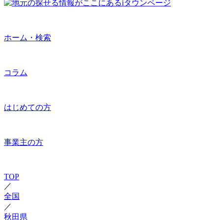
ホーム・検索
コラム
はじめての方
事業主の方
TOP
／
全国
／
秋田県