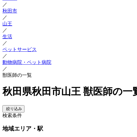
／
秋田市
／
山王
／
生活
／
ペットサービス
／
動物病院・ペット病院
／
獣医師の一覧
秋田県秋田市山王 獣医師の一
絞り込み
検索条件
地域
エリア・駅