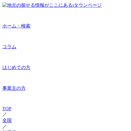
ホーム・検索
コラム
はじめての方
事業主の方
TOP
／
全国
／