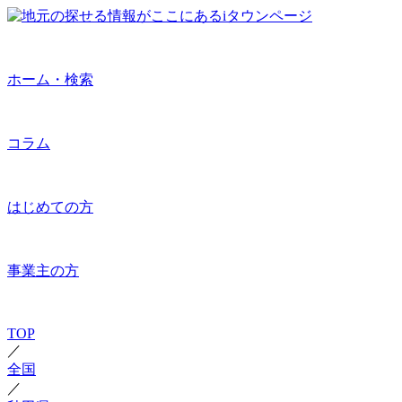
ホーム・検索
コラム
はじめての方
事業主の方
TOP
／
全国
／