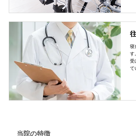
寝
す
受
て
当院の特徴