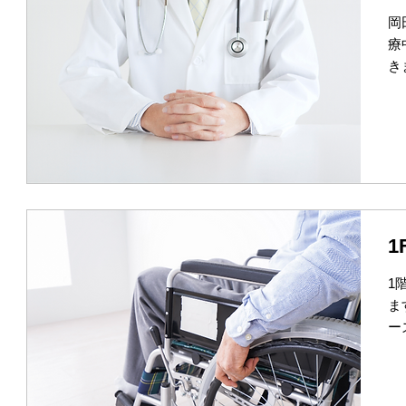
岡
療
き
1
ま
ー