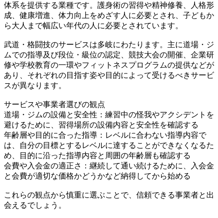
体系を提供する業種です。護身術の習得や精神修養、人格形
成、健康増進、体力向上をめざす人に必要とされ、子どもか
ら大人まで幅広い年代の人に必要とされています。
武道・格闘技のサービスは多岐にわたります。主に道場・ジ
ムでの指導及び段位・級位の認定、競技大会の開催、企業研
修や学校教育の一環やフィットネスプログラムの提供などが
あり、それぞれの目指す姿や目的によって受けるべきサービ
スが異なります。
サービスや事業者選びの観点
道場・ジムの設備と安全性：練習中の怪我やアクシデントを
避けるために、習得場所の設備内容と安全性を確認する
年齢層や目的に合った指導：レベルに合わない指導内容で
は、自分の目標とするレベルに達することができなくなるた
め、目的に沿った指導内容と周囲の年齢層も確認する
会費や入会金の適正さ：継続して通い続けるために、入会金
と会費が適切な価格かどうかなど納得してから始める
これらの観点から慎重に選ぶことで、信頼できる事業者と出
会えるでしょう。