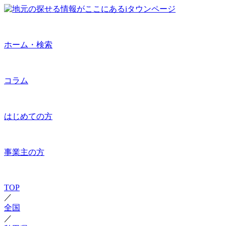
ホーム・検索
コラム
はじめての方
事業主の方
TOP
／
全国
／