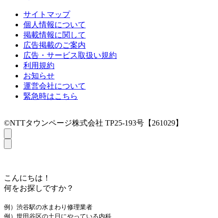
サイトマップ
個人情報について
掲載情報に関して
広告掲載のご案内
広告・サービス取扱い規約
利用規約
お知らせ
運営会社について
緊急時はこちら
©NTTタウンページ株式会社 TP25-193号【261029】
こんにちは！
何をお探しですか？
例）渋谷駅の水まわり修理業者
例）世田谷区の土日にやっている内科