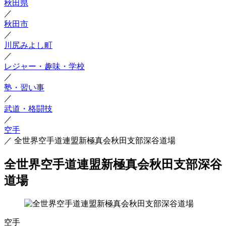
秋田県
／
秋田市
／
川尻みよし町
／
レジャー・趣味・学校
／
塾・習い事
／
武道・格闘技
／
空手
／
全世界空手道連盟新極真会秋田支部深谷道場
全世界空手道連盟新極真会秋田支部深谷
道場
空手