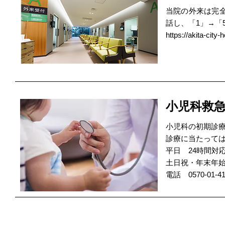
当院の外来は完全予
話し、「1」→「
https://akita-city
小児科救
小児科の初期診
診療に当たって
平日 24時間対応（
土日祝・年末年始（1
電話 0570-01-41