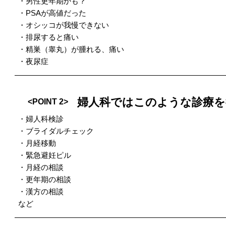
・男性更年期かも？
・PSAが高値だった
・オシッコが我慢できない
・​排尿すると痛い
・​精巣（睾丸）が腫れる、痛い
・​夜尿症
婦人科ではこのような診療
<POINT 2>
・婦人科検診
・ブライダルチェック
・月経移動
・緊急避妊ピル
・月経の相談
・更年期の相談
・漢方の相談
など