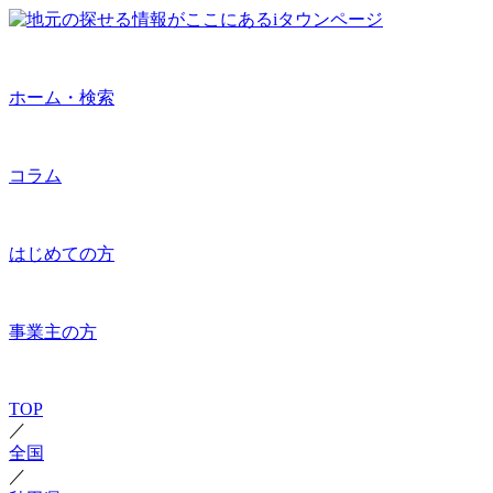
ホーム・検索
コラム
はじめての方
事業主の方
TOP
／
全国
／