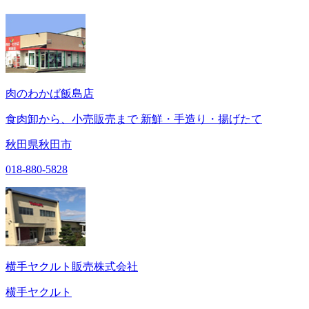
肉のわかば飯島店
食肉卸から、小売販売まで 新鮮・手造り・揚げたて
秋田県秋田市
018-880-5828
横手ヤクルト販売株式会社
横手ヤクルト