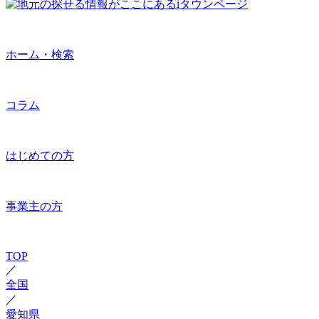
ホーム・検索
コラム
はじめての方
事業主の方
TOP
／
全国
／
愛知県