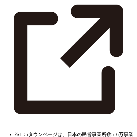
※1：iタウンページは、日本の民営事業所数516万事業