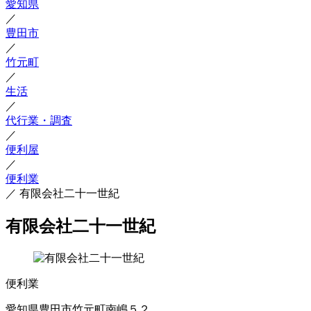
愛知県
／
豊田市
／
竹元町
／
生活
／
代行業・調査
／
便利屋
／
便利業
／
有限会社二十一世紀
有限会社二十一世紀
便利業
愛知県豊田市竹元町南嶋５２