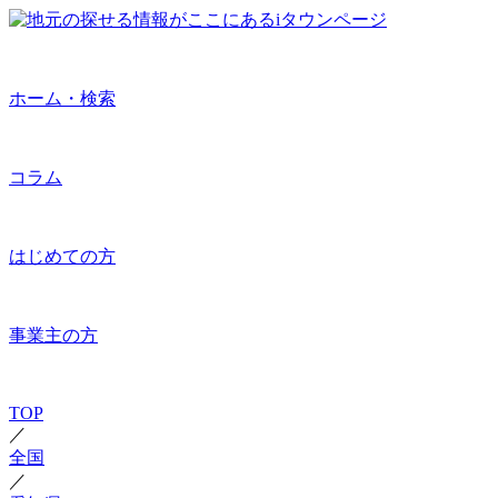
ホーム・検索
コラム
はじめての方
事業主の方
TOP
／
全国
／