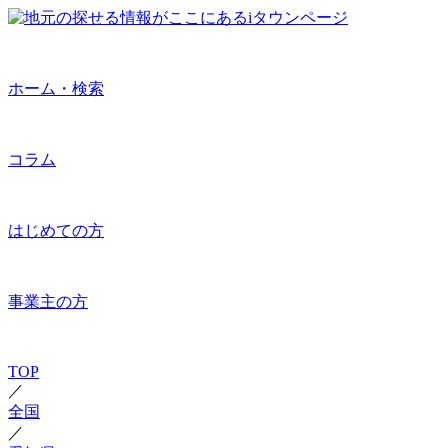
ホーム・検索
コラム
はじめての方
事業主の方
TOP
／
全国
／