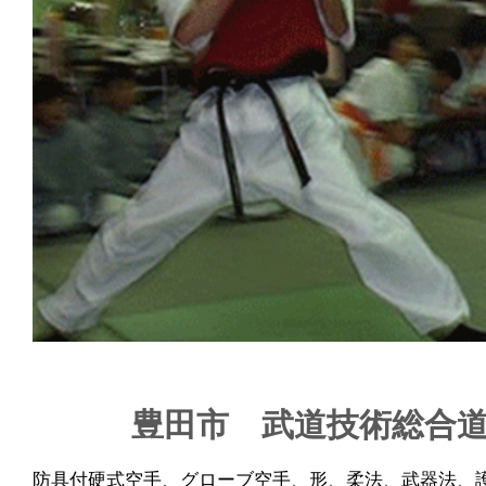
豊田市 武道技術総合道
防具付硬式空手、グローブ空手、形、柔法、武器法、