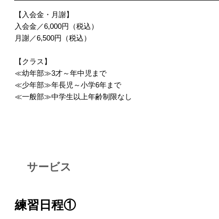
【入会金・月謝】
入会金／6,000円（税込）
月謝／6,500円（税込）
【クラス】
≪幼年部≫3才～年中児まで
≪少年部≫年長児～小学6年まで
≪一般部≫中学生以上年齢制限なし
サービス
練習日程①