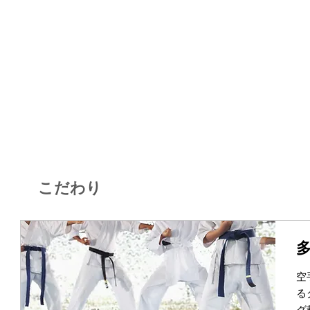
こだわり
空
る
グ