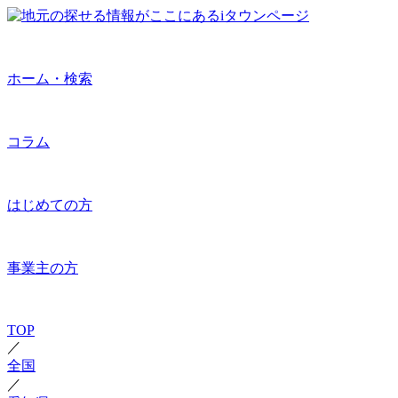
ホーム・検索
コラム
はじめての方
事業主の方
TOP
／
全国
／