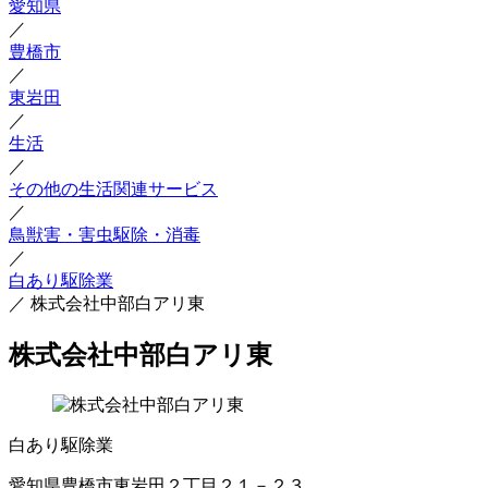
愛知県
／
豊橋市
／
東岩田
／
生活
／
その他の生活関連サービス
／
鳥獣害・害虫駆除・消毒
／
白あり駆除業
／
株式会社中部白アリ東
株式会社中部白アリ東
白あり駆除業
愛知県豊橋市東岩田２丁目２１－２３