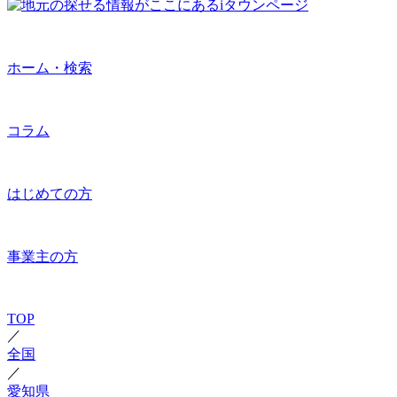
ホーム・検索
コラム
はじめての方
事業主の方
TOP
／
全国
／
愛知県