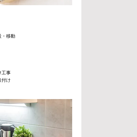
設・移動
け工事
取付け