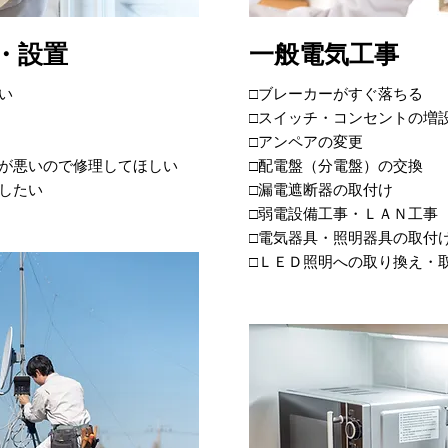
・設置
一般電気工事
い
□ブレーカーがすぐ落ちる
□スイッチ・コンセントの増
□アンペアの変更
きが悪いので修理してほしい
□配電盤（分電盤）の交換
したい
□漏電遮断器の取付け
□弱電設備工事・ＬＡＮ工事
□電気器具・照明器具の取付
□ＬＥＤ照明への取り換え・