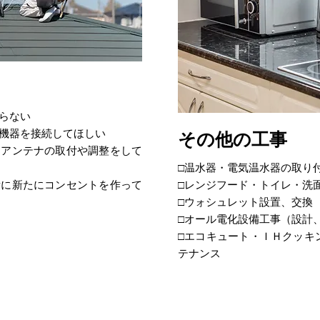
らない
辺機器を接続してほしい
その他の工事
）アンテナの取付や調整をして
□温水器・電気温水器の取り
所に新たにコンセントを作って
□レンジフード・トイレ・洗
□ウォシュレット設置、交換
□オール電化設備工事（設計
□エコキュート・ＩＨクッキ
テナンス