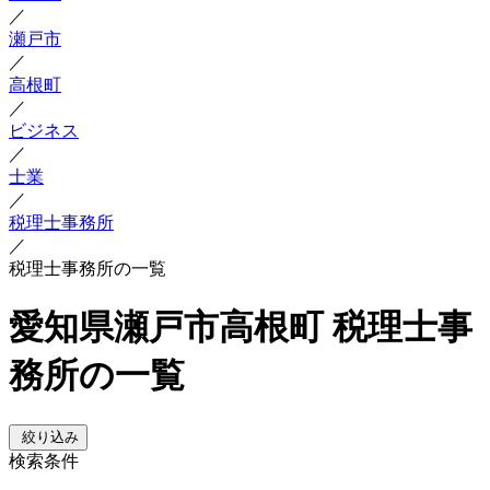
／
瀬戸市
／
高根町
／
ビジネス
／
士業
／
税理士事務所
／
税理士事務所の一覧
愛知県瀬戸市高根町 税理士事
務所の一覧
絞り込み
検索条件