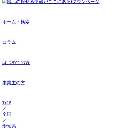
ホーム・検索
コラム
はじめての方
事業主の方
TOP
／
全国
／
愛知県