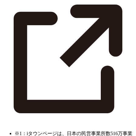
※1：iタウンページは、日本の民営事業所数516万事業