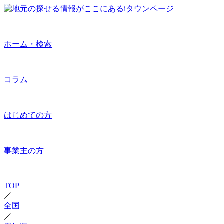
ホーム・検索
コラム
はじめての方
事業主の方
TOP
／
全国
／