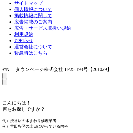
サイトマップ
個人情報について
掲載情報に関して
広告掲載のご案内
広告・サービス取扱い規約
利用規約
お知らせ
運営会社について
緊急時はこちら
©NTTタウンページ株式会社 TP25-193号【261029】
こんにちは！
何をお探しですか？
例）渋谷駅の水まわり修理業者
例）世田谷区の土日にやっている内科