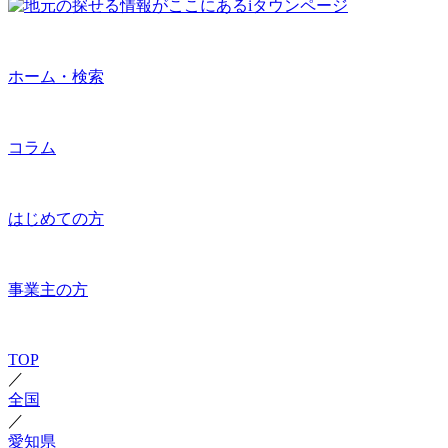
ホーム・検索
コラム
はじめての方
事業主の方
TOP
／
全国
／
愛知県