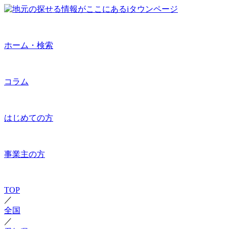
ホーム・検索
コラム
はじめての方
事業主の方
TOP
／
全国
／