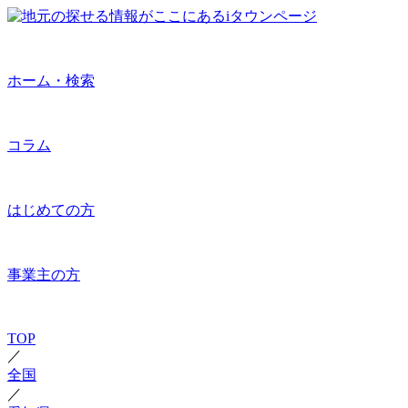
ホーム・検索
コラム
はじめての方
事業主の方
TOP
／
全国
／