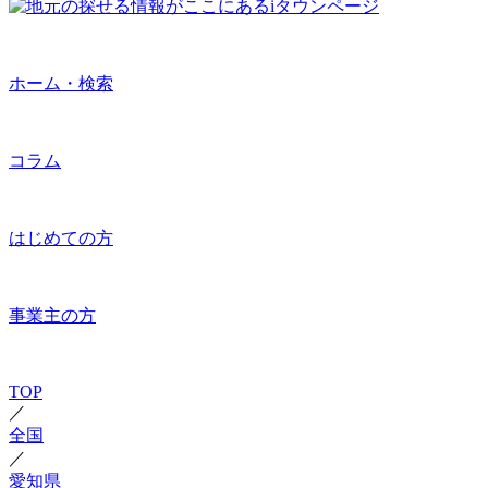
ホーム・検索
コラム
はじめての方
事業主の方
TOP
／
全国
／
愛知県