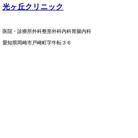
光ヶ丘クリニック
医院・診療所
外科
整形外科
内科
胃腸内科
愛知県岡崎市戸崎町字牛転３６