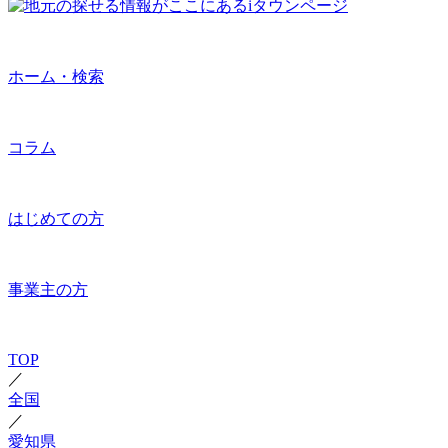
ホーム・検索
コラム
はじめての方
事業主の方
TOP
／
全国
／
愛知県