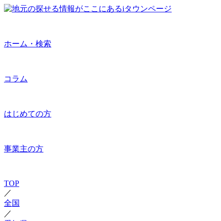
ホーム・検索
コラム
はじめての方
事業主の方
TOP
／
全国
／