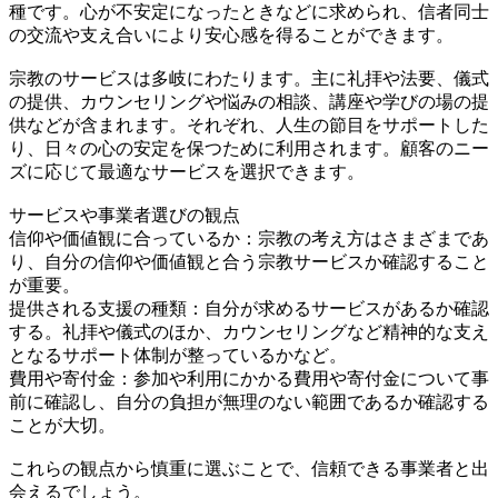
種です。心が不安定になったときなどに求められ、信者同士
の交流や支え合いにより安心感を得ることができます。
宗教のサービスは多岐にわたります。主に礼拝や法要、儀式
の提供、カウンセリングや悩みの相談、講座や学びの場の提
供などが含まれます。それぞれ、人生の節目をサポートした
り、日々の心の安定を保つために利用されます。顧客のニー
ズに応じて最適なサービスを選択できます。
サービスや事業者選びの観点
信仰や価値観に合っているか：宗教の考え方はさまざまであ
り、自分の信仰や価値観と合う宗教サービスか確認すること
が重要。
提供される支援の種類：自分が求めるサービスがあるか確認
する。礼拝や儀式のほか、カウンセリングなど精神的な支え
となるサポート体制が整っているかなど。
費用や寄付金：参加や利用にかかる費用や寄付金について事
前に確認し、自分の負担が無理のない範囲であるか確認する
ことが大切。
これらの観点から慎重に選ぶことで、信頼できる事業者と出
会えるでしょう。