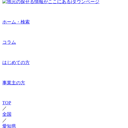
ホーム・検索
コラム
はじめての方
事業主の方
TOP
／
全国
／
愛知県