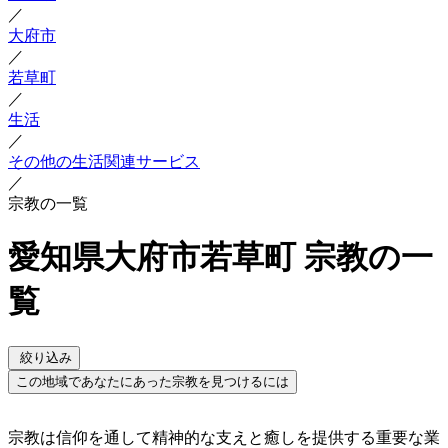
／
大府市
／
若草町
／
生活
／
その他の生活関連サービス
／
宗教の一覧
愛知県大府市若草町 宗教の一
覧
絞り込み
この地域であなたにあった宗教を見つけるには
宗教は信仰を通して精神的な支えと癒しを提供する重要な業