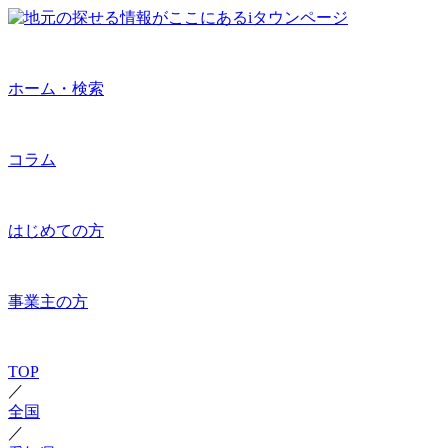
ホーム・検索
コラム
はじめての方
事業主の方
TOP
／
全国
／