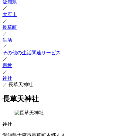
愛知県
／
大府市
／
長草町
／
生活
／
その他の生活関連サービス
／
宗教
／
神社
／
長草天神社
長草天神社
神社
愛知県大府市長草町本郷４４