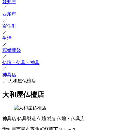
愛知県
／
西尾市
／
寄住町
／
生活
／
冠婚葬祭
／
仏壇・仏具・神具
／
神具店
／
大和屋仏檀店
大和屋仏檀店
神具店
仏具製造
仏壇製造
仏壇・仏具店
愛知県西尾市寄住町灯籠下３５－１