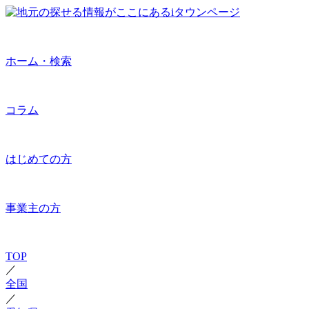
ホーム・検索
コラム
はじめての方
事業主の方
TOP
／
全国
／