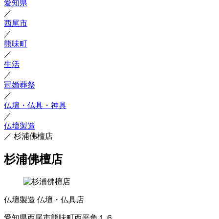
愛知県
／
西尾市
／
熊味町
／
生活
／
冠婚葬祭
／
仏壇・仏具・神具
／
仏壇製造
／
杉浦佛檀店
杉浦佛檀店
仏壇製造
仏壇・仏具店
愛知県西尾市熊味町西平角１６