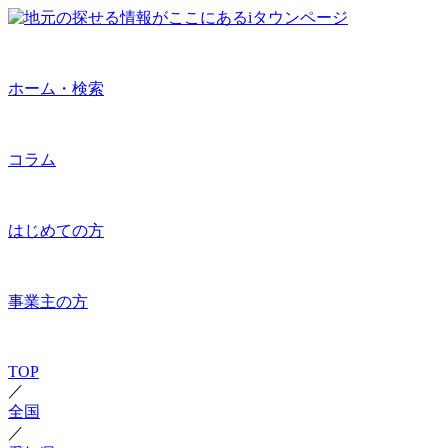
ホーム・検索
コラム
はじめての方
事業主の方
TOP
／
全国
／