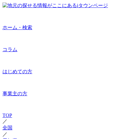
ホーム・検索
コラム
はじめての方
事業主の方
TOP
／
全国
／